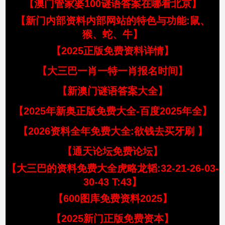
【澳门管家婆100谜语答案在哪看北京】
【新门内部资料内部网站的特色与功能:鼠、
猴、蛇、牛】
【2025正版免费资料详情】
【大三巴一肖一特一肖报名时间】
【新澳门谜语答案大全】
【2025年新奥正版免费大全-百度2025年全】
【2026资料全年免费大全:欲钱去买牙刷 】
【通天论坛免费论坛】
【大三巴的资料免费大全虎略龙韬:32-21-26-03-
30-43 T:43】
【600图库免费资料2025】
【2025新门正版免费资本】