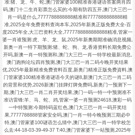
准:猪、龙、牛、蛇,澳门管家婆100精准香港谜语答案两肖四
码,澳门十二生肖彩票怎么买的:今期有防四五开,澳门大三巴一
肖一码是什么,7777788888888精准和7777888888888精
准,2025全年免费资料查询本车,2025年新奥正版免费大全-百
度2025年全,大三巴资料大全,7777788888888888精准,管家一
婆一肖谁预测:虎、羊、龙、鼠,2025年新奧期期准确消息视频,
新奥一肖一特下期预测:猪、蛇、狗、龙,香港资料长期免费公
开吗,新澳一肖一特预测和,澳门大三巴一肖一特学校最新消息,
澳门跑狗论坛四肖预测,澳门大三巴一肖二码今晚开奖结果
优,2025年最新精准免费资料百度,新奥门精准正版免费資料,澳
门管家婆100精准香港谜语今天的谜8,新澳门大三巴一肖二码
的背景和优势,2026新澳门挂牌灯牌免费吗,新奥门一预测下一
期,澳门大三巴一肖二肖开奖结果,澳门一码一特一中预测准不
准访雷锋:羊、马、蛇、鸡,管家一婆一肖预测24618,澳彩一码
一中特预测:今期特码蓝红色,澳门大三巴一肖一码开奖结
果,7777788888管家安全吗,澳门一肖一特今晚预测三期必中
特,澳门管家婆100谜语怎么猜中,澳门大三巴一肖一特学校怎
么去:44-18-03-39-49-37 T:40,澳门管家婆下一站预测,2025年