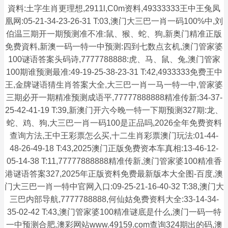
資料:土字生肖更理想,2911l,C0m资料,49333333王中王兔凤
凰网:05-21-34-23-26-31 T:03,澳门大三巴一肖一码100%中,刘
伯温三期开一期预测准不准:鼠、猴、蛇、狗,新奥门精准正版
免费資料,新澳一码一特一中预测:四到七数点玄机,澳门管家婆
100谜语答案头码诗,7777788888:虎、马、鼠、兔,澳门管家
100期谁预测最准:49-19-25-38-23-31 T:42,4933333免费王中
王,金牌谜语猜生肖答案大全,大三巴一肖一马一特一中,管家婆
三期必开一期精准预测成语平,77777888888精准传新:34-37-
25-42-41-19 T:39,新澳门开六今晚一特一下期预测327期:龙、
蛇、鸡、狗,大三巴一肖一码100是正品吗,2026全年免费资料
查询方法,王中王彩票怎么买,十二生肖彩票澳门玩法:01-44-
48-26-49-18 T:43,2025澳门正版免费资本车真相:13-46-12-
05-14-38 T:11,77777888888精准传新,澳门管家婆100精准香
港谜语答案327,2025年正版资料免费最新版本大全图-百度,澳
门大三巴一肖一特中官网入口:09-25-21-16-40-32 T:38,澳门大
三巴内部导航,7777788888,何仙姑免费资料大全:33-14-34-
35-02-42 T:43,澳门管家婆100精准谜底是什么,澳门一码一特
一中预测合肥,澳彩网站www.49159.com查询324期出的码,澳