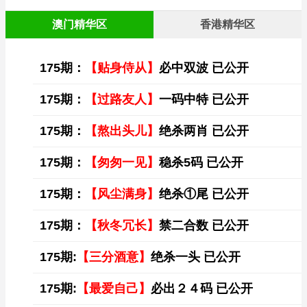
澳门精华区
香港精华区
175期：
【贴身侍从】
必中双波 已公开
175期：
【过路友人】
一码中特 已公开
175期：
【熬出头儿】
绝杀两肖 已公开
175期：
【匆匆一见】
稳杀5码 已公开
175期：
【风尘满身】
绝杀①尾 已公开
175期：
【秋冬冗长】
禁二合数 已公开
175期:
【三分酒意】
绝杀一头 已公开
175期:
【最爱自己】
必出２４码 已公开