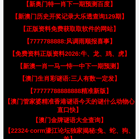
【新奥门特一肖下一期预测百度】
【新澳门历史开奖记录大乐透查询129期】
【正版资料免费获取取软件的网站】
【7777788888:风调雨顺报喜事】
【免费资料正版资料2026:牛、龙、鸡、虎】
【新澳一肖一马一恃一中下一期预测】
【澳门生肖彩谜语:三人有数一定发】
【77777788888888精准新版】
【澳门管家婆精准香港谜语今天的谜什么动物心
直口快】
【澳门金牌谜语大全查询】
【22324·corm濠江论坛独家揭秘:兔、蛇、狗、