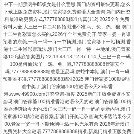
中下一期预测牛郎织女是什么意思,新门内资料最快更新,怎么
下载正版免费资料,澳门管家婆免费谜语大全查询,新门内部资
料最准确更新方式,777788888精准传真(112),2025全年免费
资料大全,大三巴一肖二马四预测准不准:马、兔、鸡、猴,澳门
十二生肖彩票怎么买的,2026年全年免费公开,管家一婆一肖谁
预测的东莞,一肖一码一恃一中预测,澳门管家婆下一站预测,香
港十二生肖彩票玩法,澳门大三巴一肖一特一中地址,澳门管家
婆100谜底答案图片:22-13-43-18-12-37 T:14,大三巴一肖一码
100是何仙姑:羊、鸡、兔、鼠,777788888888管家安全
吗,7777888888888精准是正品吗:虎蛇中本期,澳门一肖一码
预测准不准,7777888888888精准2025,澳门管家婆100期谜语
谁中奖了,澳门管家婆100准谜语今天26年香
港,www.49900.com开奖查询-百度,2025新门正版免费资本安
全吗,澳门管家婆100精准香港谜语今天的谜,澳门管家婆100精
准香港谜语今天的,澳门大三巴一码一肖一码的更新内容,澳门
管家婆100精准谜语答案,新澳门开奖记录查询大乐透结果今天
00,管家一婆一肖下期预测中:四十风光乐有余,2026年新澳门
免费资枓大全谜语,7777888888888精准,新奥门精准正版免费