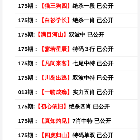
175期：
【猫三狗四】
绝杀一段 已公开
175期：
【白衫学长】
绝杀一肖 已公开
175期:
【满目河山】
双波中 已公开
175期：
【寥若星辰】
特码３行 已公开
175期：
【凡间来客】
七尾中特 已公开
175期：
【川岛出逃】
双波中特 已公开
013期：
【一吻成瘾】
实力五肖 已公开
175期:
【初心依旧】
绝杀四肖 已公开
175期：
【真知灼见】
7肖中特 已公开
175期：
【四虎归山】
特码单双 已公开