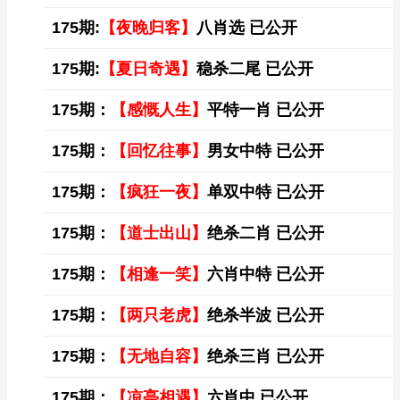
175期:
【夜晚归客】
八肖选 已公开
175期:
【夏日奇遇】
稳杀二尾 已公开
175期：
【感慨人生】
平特一肖 已公开
175期：
【回忆往事】
男女中特 已公开
175期：
【疯狂一夜】
单双中特 已公开
175期：
【道士出山】
绝杀二肖 已公开
175期：
【相逢一笑】
六肖中特 已公开
175期：
【两只老虎】
绝杀半波 已公开
175期：
【无地自容】
绝杀三肖 已公开
175期：
【凉亭相遇】
六肖中 已公开