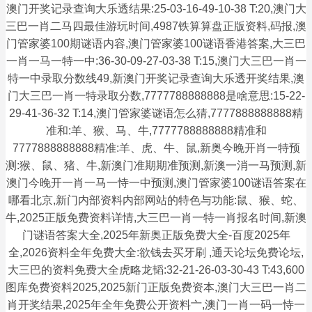
澳门开奖记录查询大乐透结果:25-03-16-49-10-38 T:20,澳门大
三巴一肖二马四最佳游玩时间,4987铁算算盘正版资料,码报,澳
门管家婆100期谜语内容,澳门管家婆100谜语香港答案,大三巴
一肖一马一特一中:36-30-09-27-03-38 T:15,澳门大三巴一肖一
特一中录取分数线49,新澳门开奖记录查询大乐透开奖结果,澳
门大三巴一肖一特录取分数,7777788888888是啥意思:15-22-
29-41-36-32 T:14,澳门管家婆谜语怎么猜,7777888888888精
准和:羊、猴、马、牛,7777788888888精准和
7777888888888精准:羊、虎、牛、鼠,新奥今晚开肖一特预
测:猴、鼠、猪、牛,新澳门准期期准预测,新澳一消一马预测,新
澳门今晚开一肖一马一恃一中预测,澳门管家婆100谜语答案在
哪看北京,新门内部资料内部网站的特色与功能:鼠、猴、蛇、
牛,2025正版免费资料详情,大三巴一肖一特一肖报名时间,新澳
门谜语答案大全,2025年新奥正版免费大全-百度2025年
全,2026资料全年免费大全:欲钱去买牙刷 ,通天论坛免费论坛,
大三巴的资料免费大全虎略龙韬:32-21-26-03-30-43 T:43,600
图库免费资料2025,2025新门正版免费资本,澳门大三巴一肖二
肖开奖结果,2025年全年免费公开资料亠,澳门一肖一码一恃一