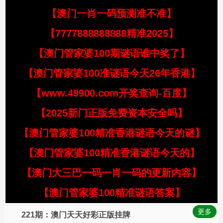
【澳门一肖一码预测准不准】
【7777888888888精准2025】
【澳门管家婆100期谜语谁中奖了】
【澳门管家婆100准谜语今天26年香港】
【www.49900.com开奖查询-百度】
【2025新门正版免费资本安全吗】
【澳门管家婆100精准香港谜语今天的谜】
【澳门管家婆100精准香港谜语今天的】
【澳门大三巴一码一肖一码的更新内容】
【澳门管家婆100精准谜语答案】
更多
221期：澳门天天好彩正版挂牌