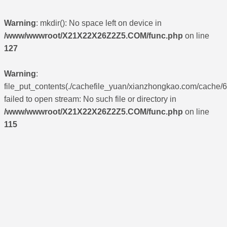
Warning
: mkdir(): No space left on device in
/www/wwwroot/X21X22X26Z2Z5.COM/func.php
on line
127
Warning
:
file_put_contents(./cachefile_yuan/xianzhongkao.com/cache/6
failed to open stream: No such file or directory in
/www/wwwroot/X21X22X26Z2Z5.COM/func.php
on line
115