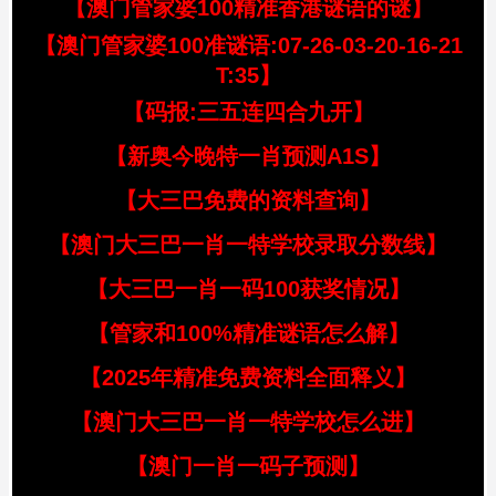
【澳门管家婆100精准香港谜语的谜】
【澳门管家婆100准谜语:07-26-03-20-16-21
T:35】
【码报:三五连四合九开】
【新奥今晚特一肖预测A1S】
【大三巴免费的资料查询】
【澳门大三巴一肖一特学校录取分数线】
【大三巴一肖一码100获奖情况】
【管家和100%精准谜语怎么解】
【2025年精准免费资料全面释义】
【澳门大三巴一肖一特学校怎么进】
【澳门一肖一码子预测】