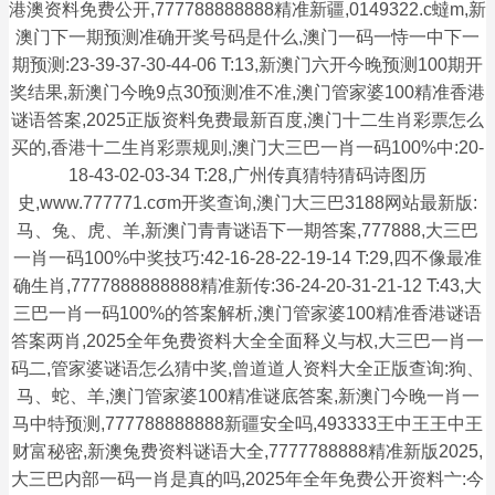
港澳资料免费公开,777788888888精准新疆,0149322.c蟽m,新
澳门下一期预测准确开奖号码是什么,澳门一码一恃一中下一
期预测:23-39-37-30-44-06 T:13,新澳门六开今晚预测100期开
奖结果,新澳门今晚9点30预测准不准,澳门管家婆100精准香港
谜语答案,2025正版资料免费最新百度,澳门十二生肖彩票怎么
买的,香港十二生肖彩票规则,澳门大三巴一肖一码100%中:20-
18-43-02-03-34 T:28,广州传真猜特猜码诗图历
史,www.777771.cσm开奖查询,澳门大三巴3188网站最新版:
马、兔、虎、羊,新澳门青青谜语下一期答案,777888,大三巴
一肖一码100%中奖技巧:42-16-28-22-19-14 T:29,四不像最准
确生肖,7777888888888精准新传:36-24-20-31-21-12 T:43,大
三巴一肖一码100%的答案解析,澳门管家婆100精准香港谜语
答案两肖,2025全年免费资料大全全面释义与权,大三巴一肖一
码二,管家婆谜语怎么猜中奖,曾道道人资料大全正版查询:狗、
马、蛇、羊,澳门管家婆100精准谜底答案,新澳门今晚一肖一
马中特预测,777788888888新疆安全吗,493333王中王王中王
财富秘密,新澳兔费资料谜语大全,7777788888精准新版2025,
大三巴内部一码一肖是真的吗,2025年全年免费公开资料亠:今